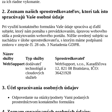
za ich riadne vykonanie.
2. Zoznam našich sprostredkovateľov, ktorí tak isto
spracúvajú Vaše osobné údaje
Pri využití kontaktného formulára Vaše údaje spracúva aj ďalší
subjekt, ktorý nám pomáha s prevádzkovaním, úpravou webového
sídla a poskytovaním webového portálu. Nižšie uvedený subjekt sa
nachádza v úlohe sprostredkovateľa, s ktorým máme podpísanú
zmluvu v zmysle čl. 28 ods. 3 Nariadenia GDPR.
Názov
služby
Typ služby
Sprostredkovateľ
WebSupport
dodávateľ
WebSupport, s.r.o., Karadžičova
technológií a
12, 821 08 Bratislava, IČO:
cloudových
36421928
služieb
3. Účel spracúvania osobných údajov
Odpovedanie na otázky/podnety Vami podaných
prostredníctvom kontaktného formulára
4. Zoznam spracúvaných osobných údajov