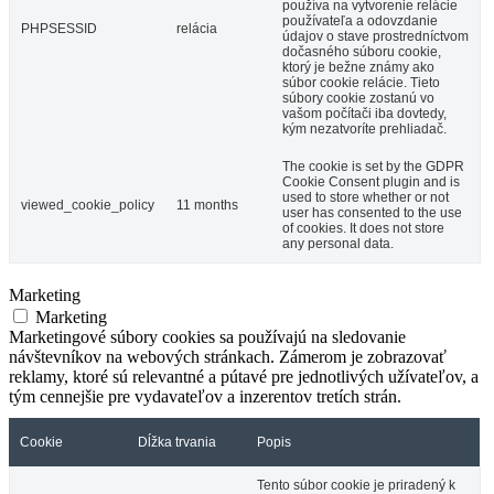
používa na vytvorenie relácie
používateľa a odovzdanie
PHPSESSID
relácia
údajov o stave prostredníctvom
dočasného súboru cookie,
ktorý je bežne známy ako
súbor cookie relácie. Tieto
súbory cookie zostanú vo
vašom počítači iba dovtedy,
kým nezatvoríte prehliadač.
The cookie is set by the GDPR
Cookie Consent plugin and is
used to store whether or not
viewed_cookie_policy
11 months
user has consented to the use
of cookies. It does not store
any personal data.
Marketing
Marketing
Marketingové súbory cookies sa používajú na sledovanie
návštevníkov na webových stránkach. Zámerom je zobrazovať
reklamy, ktoré sú relevantné a pútavé pre jednotlivých užívateľov, a
tým cennejšie pre vydavateľov a inzerentov tretích strán.
Cookie
Dĺžka trvania
Popis
Tento súbor cookie je priradený k