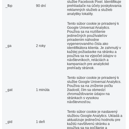
službe Facebook Pixel. Identifikuje
_fbp
90 dní
prehliadače na účely poskytovania
reklamných služieb a služieb
analytiky lokality.
Tento súbor cookie je priradený k
Google Universal Analytics.
Používa sa na rozlíšenie
jedinečných používateľov
priradením náhodne
vygenerovaného čísla ako
_ga
2 roky
identifikátora klienta. Je zahrnutý v
každej požiadavke na stránku a
používa sa na výpočet údajov o
návštevníkoch, reláciách a
kampaniach pre analytické
prehľady stránok.
Tento súbor cookie je priradený k
službe Google Universal Analytics.
Používa sa na zníženie počtu
_gat
1 minúta
žiadostí, čím sa obmedzí
zhromažďovanie údajov na
stránkach s vysokou
návštevnosťou.
Tento súbor cookie je nastavený
službou Google Analytics. Ukladá a
aktualizuje jedinečnú hodnotu pre
_gid
1 deň
každú navštívenú stránku a
používa sa na počítanie a