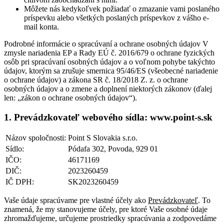
Môžete nás kedykoľvek požiadať o zmazanie vami poslaného
príspevku alebo všetkých poslaných príspevkov z vášho e-
mail konta.
Podrobné informácie o spracúvaní a ochrane osobných údajov V
zmysle nariadenia EP a Rady EÚ č. 2016/679 o ochrane fyzických
osôb pri spracúvaní osobných údajov a o voľnom pohybe takýchto
údajov, ktorým sa zrušuje smernica 95/46/ES (všeobecné nariadenie
o ochrane údajov) a zákona SR č. 18/2018 Z. z. o ochrane
osobných údajov a o zmene a doplnení niektorých zákonov (ďalej
len: „zákon o ochrane osobných údajov“).
1. Prevádzkovateľ webového sídla: www.point-s.sk
Názov spoločnosti:
Point S Slovakia s.r.o.
Sídlo:
Pódafa 302, Povoda, 929 01
IČO:
46171169
DIČ:
2023260459
IČ DPH:
SK2023260459
Vaše údaje spracúvame pre vlastné účely ako
Prevádzkovateľ
. To
znamená, že my stanovujeme účely, pre ktoré Vaše osobné údaje
zhromažďujeme, určujeme prostriedky spracúvania a zodpovedáme