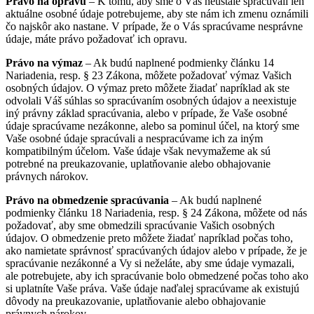
Právo na opravu
– K tomu, aby sme o Vás neustále spracúvali len
aktuálne osobné údaje potrebujeme, aby ste nám ich zmenu oznámili
čo najskôr ako nastane. V prípade, že o Vás spracúvame nesprávne
údaje, máte právo požadovať ich opravu.
Právo na výmaz
– Ak budú naplnené podmienky článku 14
Nariadenia, resp. § 23 Zákona, môžete požadovať výmaz Vašich
osobných údajov. O výmaz preto môžete žiadať napríklad ak ste
odvolali Váš súhlas so spracúvaním osobných údajov a neexistuje
iný právny základ spracúvania, alebo v prípade, že Vaše osobné
údaje spracúvame nezákonne, alebo sa pominul účel, na ktorý sme
Vaše osobné údaje spracúvali a nespracúvame ich za iným
kompatibilným účelom. Vaše údaje však nevymažeme ak sú
potrebné na preukazovanie, uplatňovanie alebo obhajovanie
právnych nárokov.
Právo na obmedzenie spracúvania
– Ak budú naplnené
podmienky článku 18 Nariadenia, resp. § 24 Zákona, môžete od nás
požadovať, aby sme obmedzili spracúvanie Vašich osobných
údajov. O obmedzenie preto môžete žiadať napríklad počas toho,
ako namietate správnosť spracúvaných údajov alebo v prípade, že je
spracúvanie nezákonné a Vy si neželáte, aby sme údaje vymazali,
ale potrebujete, aby ich spracúvanie bolo obmedzené počas toho ako
si uplatníte Vaše práva. Vaše údaje naďalej spracúvame ak existujú
dôvody na preukazovanie, uplatňovanie alebo obhajovanie
právnych nárokov.