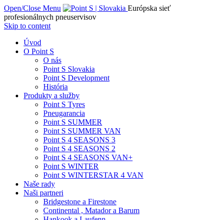
Open/Close Menu
Európska sieť
profesionálnych pneuservisov
Skip to content
Úvod
O Point S
O nás
Point S Slovakia
Point S Development
História
Produkty a služby
Point S Tyres
Pneugarancia
Point S SUMMER
Point S SUMMER VAN
Point S 4 SEASONS 3
Point S 4 SEASONS 2
Point S 4 SEASONS VAN+
Point S WINTER
Point S WINTERSTAR 4 VAN
Naše rady
Naši partneri
Bridgestone a Firestone
Continental , Matador a Barum
Hankook a Laufenn