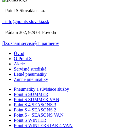

Point S Slovakia s.r.o.

info@points-slovakia.sk

Pódafa 302, 929 01 Povoda

Zoznam servisných partnerov
Úvod
O Point S
Akcie
Servisné strediská
Letné pneumatiky
Zimné pneumatiky
Pneumatiky a súvisiace služby
Point S SUMMER
Point S SUMMER VAN
Point S 4 SEASONS 3
Point S 4 SEASONS 2
Point S 4 SEASONS VAN+
Point S WINTER
Point S WINTERSTAR 4 VAN