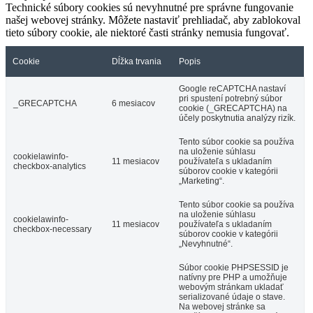
Technické súbory cookies sú nevyhnutné pre správne fungovanie
našej webovej stránky. Môžete nastaviť prehliadač, aby zablokoval
tieto súbory cookie, ale niektoré časti stránky nemusia fungovať.
Cookie
Dĺžka trvania
Popis
Google reCAPTCHA nastaví
pri spustení potrebný súbor
_GRECAPTCHA
6 mesiacov
cookie (_GRECAPTCHA) na
účely poskytnutia analýzy rizík.
Tento súbor cookie sa používa
na uloženie súhlasu
cookielawinfo-
11 mesiacov
používateľa s ukladaním
checkbox-analytics
súborov cookie v kategórii
„Marketing“.
Tento súbor cookie sa používa
na uloženie súhlasu
cookielawinfo-
11 mesiacov
používateľa s ukladaním
checkbox-necessary
súborov cookie v kategórii
„Nevyhnutné“.
Súbor cookie PHPSESSID je
natívny pre PHP a umožňuje
webovým stránkam ukladať
serializované údaje o stave.
Na webovej stránke sa