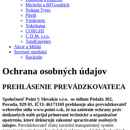
Michelin a BFGoodrich
Nokian Tyres
Pirelli
Vredestein
Yokohama
CORGHI
C.D.M. s.r.o.
TotalEnergies
Akcie a Médiá
Servisné strediská
Backside
Ochrana osobných údajov
PREHLÁSENIE PREVÁDZKOVATEĽA
Spoločnosť Point S Slovakia s.r.o. so sídlom Pódafa 302,
Povoda, 929 01, IČO: 46171169 prehlasuje ako prevádzkovateľ
webového sídla www.point-s.sk, že na zaistenie ochrany práv
dotknutých osôb prijal primerané technické a organizačné
opatrenia, ktoré deklarujú zákonné spracúvanie osobných
údajov.
Prevádzkovateľ ďalej zaviedol transparentný systém