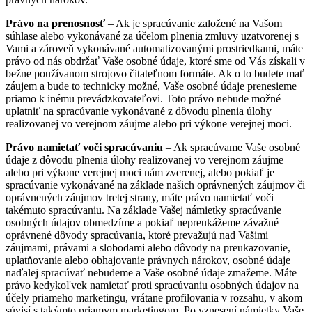
Právo na prenosnosť
– Ak je spracúvanie založené na Vašom
súhlase alebo vykonávané za účelom plnenia zmluvy uzatvorenej s
Vami a zároveň vykonávané automatizovanými prostriedkami, máte
právo od nás obdržať Vaše osobné údaje, ktoré sme od Vás získali v
bežne používanom strojovo čitateľnom formáte. Ak o to budete mať
záujem a bude to technicky možné, Vaše osobné údaje prenesieme
priamo k inému prevádzkovateľovi. Toto právo nebude možné
uplatniť na spracúvanie vykonávané z dôvodu plnenia úlohy
realizovanej vo verejnom záujme alebo pri výkone verejnej moci.
Právo namietať voči spracúvaniu
– Ak spracúvame Vaše osobné
údaje z dôvodu plnenia úlohy realizovanej vo verejnom záujme
alebo pri výkone verejnej moci nám zverenej, alebo pokiaľ je
spracúvanie vykonávané na základe našich oprávnených záujmov či
oprávnených záujmov tretej strany, máte právo namietať voči
takémuto spracúvaniu. Na základe Vašej námietky spracúvanie
osobných údajov obmedzíme a pokiaľ nepreukážeme závažné
oprávnené dôvody spracúvania, ktoré prevažujú nad Vašimi
záujmami, právami a slobodami alebo dôvody na preukazovanie,
uplatňovanie alebo obhajovanie právnych nárokov, osobné údaje
naďalej spracúvať nebudeme a Vaše osobné údaje zmažeme. Máte
právo kedykoľvek namietať proti spracúvaniu osobných údajov na
účely priameho marketingu, vrátane profilovania v rozsahu, v akom
súvisí s takýmto priamym marketingom. Po vznesení námietky Vaše