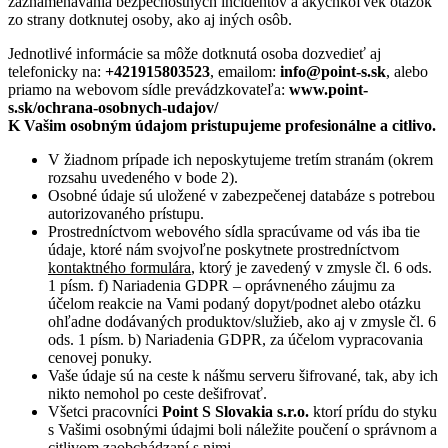
zaznamenávania bezpečnostných incidentov a akýchkoľvek otázok
zo strany dotknutej osoby, ako aj iných osôb.
Jednotlivé informácie sa môže dotknutá osoba dozvedieť aj
telefonicky na:
+421915803523
, emailom:
info@point-s.sk
, alebo
priamo na webovom sídle prevádzkovateľa:
www.point-
s.sk/ochrana-osobnych-udajov/
K Vašim osobným údajom pristupujeme profesionálne a citlivo.
V žiadnom prípade ich neposkytujeme tretím stranám (okrem
rozsahu uvedeného v bode 2).
Osobné údaje sú uložené v zabezpečenej databáze s potrebou
autorizovaného prístupu.
Prostredníctvom webového sídla spracúvame od vás iba tie
údaje, ktoré nám svojvoľne poskytnete prostredníctvom
kontaktného formulára
,
ktorý je zavedený v zmysle čl. 6 ods.
1 písm. f) Nariadenia GDPR – oprávneného záujmu za
účelom reakcie na Vami podaný dopyt/podnet alebo otázku
ohľadne dodávaných produktov/služieb, ako aj v zmysle čl. 6
ods. 1 písm. b) Nariadenia GDPR, za účelom vypracovania
cenovej ponuky.
Vaše údaje sú na ceste k nášmu serveru šifrované, tak, aby ich
nikto nemohol po ceste dešifrovať.
Všetci pracovníci
Point S Slovakia s.r.o.
ktorí prídu do styku
s Vašimi osobnými údajmi boli náležite poučení o správnom a
citlivom zaobchádzaní s nimi.