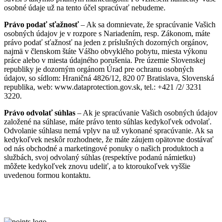
osobné údaje už na tento účel spracúvať nebudeme.
Právo podať sťažnosť
– Ak sa domnievate, že spracúvanie Vašich
osobných údajov je v rozpore s Nariadením, resp. Zákonom, máte
právo podať sťažnosť na jeden z príslušných dozorných orgánov,
najmä v členskom štáte Vášho obvyklého pobytu, miesta výkonu
práce alebo v miesta údajného porušenia. Pre územie Slovenskej
republiky je dozorným orgánom Úrad pre ochranu osobných
údajov, so sídlom: Hraničná 4826/12, 820 07 Bratislava, Slovenská
republika, web: www.dataprotection.gov.sk, tel.: +421 /2/ 3231
3220.
Právo odvolať súhlas
– Ak je spracúvanie Vašich osobných údajov
založené na súhlase, máte právo tento súhlas kedykoľvek odvolať.
Odvolanie súhlasu nemá vplyv na už vykonané spracúvanie. Ak sa
kedykoľvek neskôr rozhodnete, že máte záujem opätovne dostávať
od nás obchodné a marketingové ponuky o našich produktoch a
službách, svoj odvolaný súhlas (respektíve podanú námietku)
môžete kedykoľvek znovu udeliť, a to ktoroukoľvek vyššie
uvedenou formou kontaktu.